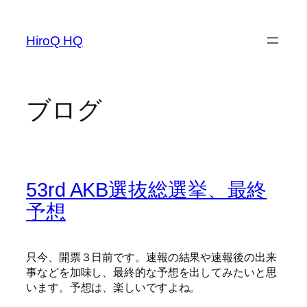
内
容
HiroQ HQ
を
ス
キ
ッ
ブログ
プ
53rd AKB選抜総選挙、最終
予想
只今、開票３日前です。速報の結果や速報後の出来
事などを加味し、最終的な予想を出してみたいと思
います。予想は、楽しいですよね。